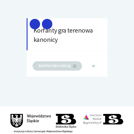
Korfanty gra terenowa
kanonicy
ROZPOCZNIJ LEKCJĘ