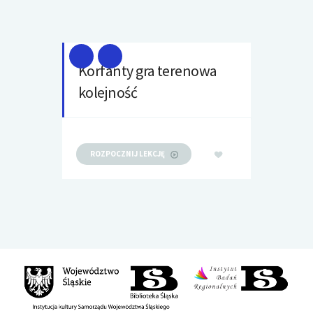
Korfanty gra terenowa
kolejność
ROZPOCZNIJ LEKCJĘ