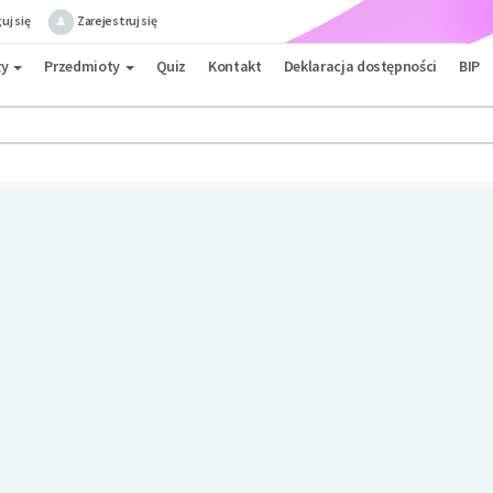
uj się
Zarejestruj się
ły
Przedmioty
Quiz
Kontakt
Deklaracja dostępności
BIP