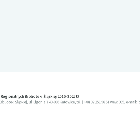
 Regionalnych Biblioteki Śląskiej 2015-2025©
blioteki Śląskiej, ul. Ligonia 7 40-036 Katowice, tel. (+48) 32 251 98 51 wew. 305, e-mail: