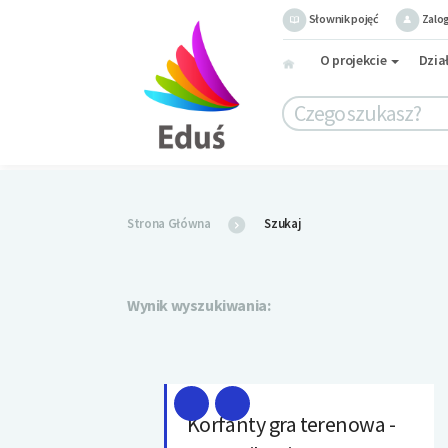
Słownik pojęć
Zalog
O projekcie
Dzia
Strona Główna
Szukaj
Wynik wyszukiwania:
Korfanty gra terenowa -