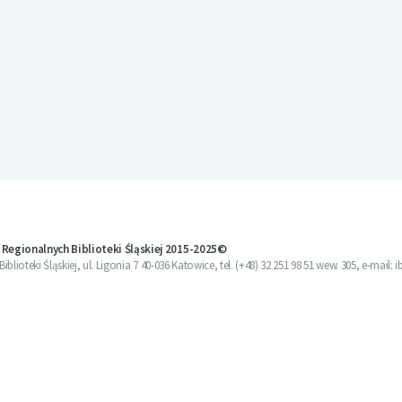
 Regionalnych Biblioteki Śląskiej 2015-2025©
blioteki Śląskiej, ul. Ligonia 7 40-036 Katowice, tel. (+48) 32 251 98 51 wew. 305, e-mail: