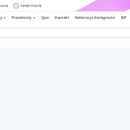
uj się
Zarejestruj się
ły
Przedmioty
Quiz
Kontakt
Deklaracja dostępności
BIP