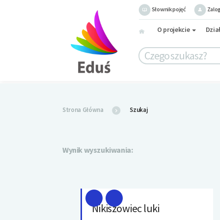
Słownik pojęć
Zalog
O projekcie
Dzia
Strona Główna
Szukaj
Wynik wyszukiwania:
Nikiszowiec luki