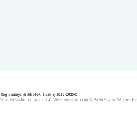
 Regionalnych Biblioteki Śląskiej 2015-2025©
blioteki Śląskiej, ul. Ligonia 7 40-036 Katowice, tel. (+48) 32 251 98 51 wew. 305, e-mail: