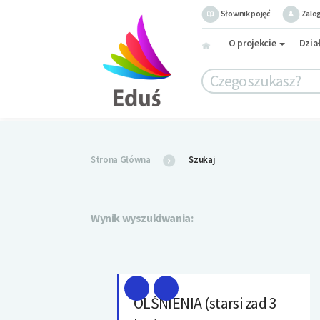
Słownik pojęć
Zalog
O projekcie
Dzia
Strona Główna
Szukaj
Wynik wyszukiwania:
OLŚNIENIA (starsi zad 3