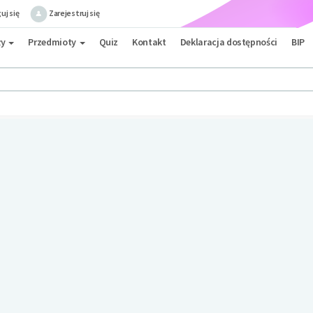
uj się
Zarejestruj się
ły
Przedmioty
Quiz
Kontakt
Deklaracja dostępności
BIP