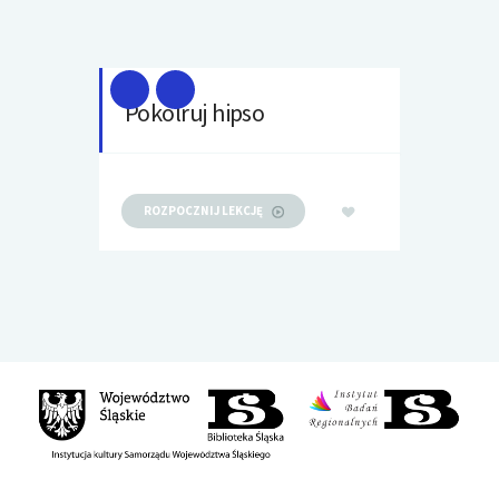
Pokolruj hipso
ROZPOCZNIJ LEKCJĘ