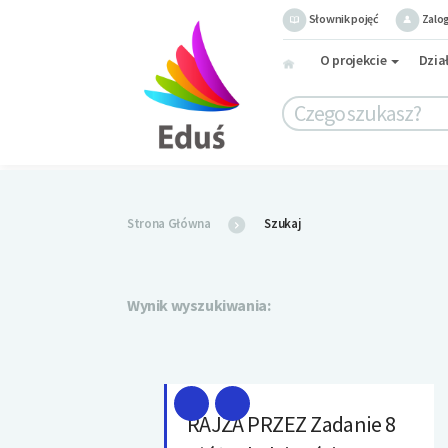
Słownik pojęć
Zalog
O projekcie
Dzia
Strona Główna
Szukaj
Wynik wyszukiwania:
RAJZA PRZEZ Zadanie 8