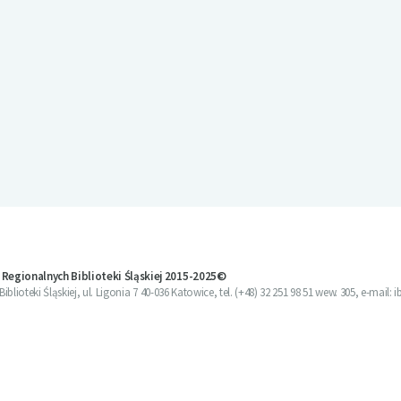
 Regionalnych Biblioteki Śląskiej 2015-2025©
blioteki Śląskiej, ul. Ligonia 7 40-036 Katowice, tel. (+48) 32 251 98 51 wew. 305, e-mail: