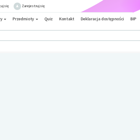
uj się
Zarejestruj się
ły
Przedmioty
Quiz
Kontakt
Deklaracja dostępności
BIP