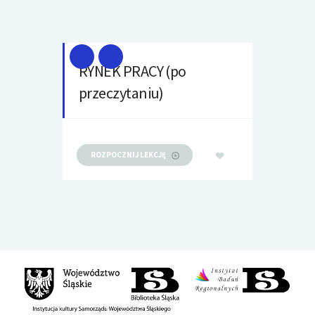
RYNEK PRACY (po
przeczytaniu)
ROZPOCZNIJ LEKCJĘ