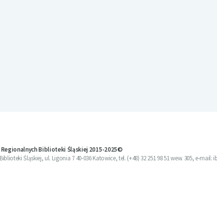
 Regionalnych Biblioteki Śląskiej 2015-2025©
blioteki Śląskiej, ul. Ligonia 7 40-036 Katowice, tel. (+48) 32 251 98 51 wew. 305, e-mail: