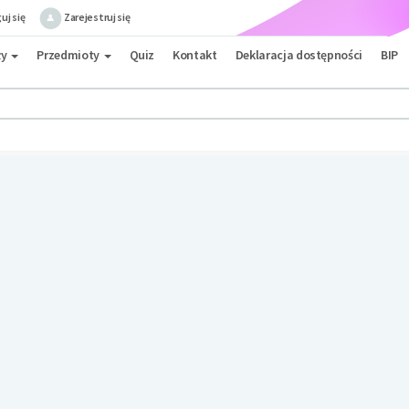
uj się
Zarejestruj się
ły
Przedmioty
Quiz
Kontakt
Deklaracja dostępności
BIP