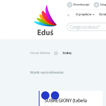
Słownik pojęć
Zalog
O projekcie
Dzia
Strona Główna
Szukaj
Wynik wyszukiwania:
SUBREGIONY (tabela