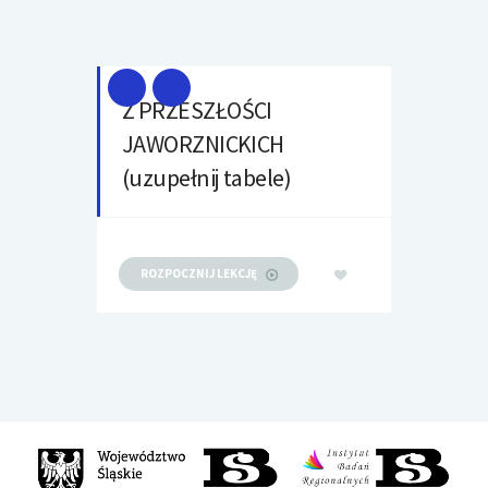
Z PRZESZŁOŚCI
JAWORZNICKICH
(uzupełnij tabele)
ROZPOCZNIJ LEKCJĘ