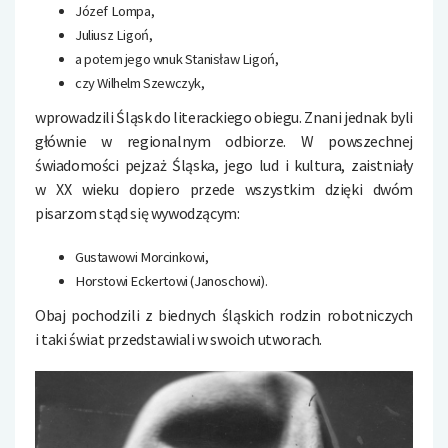
Józef Lompa,
Juliusz Ligoń,
a potem jego wnuk Stanisław Ligoń,
czy Wilhelm Szewczyk,
wprowadzili Śląsk do literackiego obiegu. Znani jednak byli
głównie w regionalnym odbiorze. W powszechnej
świadomości pejzaż Śląska, jego lud i kultura, zaistniały
w XX wieku dopiero przede wszystkim dzięki dwóm
pisarzom stąd się wywodzącym:
Gustawowi Morcinkowi,
Horstowi Eckertowi (Janoschowi).
Obaj pochodzili z biednych śląskich rodzin robotniczych
i taki świat przedstawiali w swoich utworach.