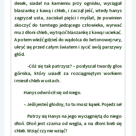
desek, siadał na kamieniu przy ognisku, wyciągał
blaszankę z kawą i chleb, i zaczął jeść, wtedy hanys
zagryzał usta, zaciskał pięści i myślał, że powinien
skoczyć do tamtego jedzącego człowieka, wyrwać
mu z dłoni chleb, wytrącić blaszankę z kawą i uciekać.
A potem wleźć gdzieś do wądolca do betonowej rury,
ukryć się przed całym światem i sycić swój parszywy
głód.
-Cóż się tak patrzysz? – posłyszał twardy głos
górnika, który usiadł za rozciągniętym workiem
i miesił chleb w ustach.
Hanys odwrócił się od niego.
– Jeśli jesteś głodny, to tu mosz kąsek. Pojedz se!
Patrzy się Hanys na jego wyciągniętą do niego
dłoń. Dłoń jest czarna od węgla, a na dłoni bieli się
chleb. Wziąć czy nie wziąć?