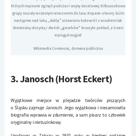
których mężowie zginęli podczas I wojny światowej. Kilkuosobowe
grupy ruszały wczesnym wieczorem do lasu. Kopano otwory 2x2m
następnie nad taką „duklą” ustawiano kołowrót z wiadrem lub
drewnianą skrzynią i dwóch „gwarków” kruszyło pokład, a trzeci
wyciągał węgiel
Wikimedia Commons, domena publiczna
3. Janosch (Horst Eckert)
Wyjątkowe miejsce w plejadzie twórców piszących
o Śląsku zajmuje Janosch. Jego wyjątkowa i niesamowita
biografia wprawia w zdumienie, a sam pisarz to człowiek
oryginalny i nietuzinkowy.
Urodzony w Zabrzu w 1931 roku w biednej rodzinie