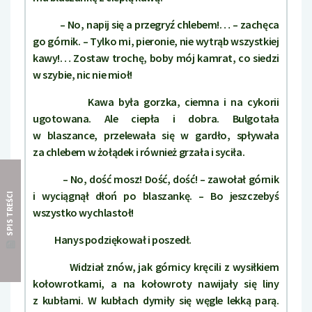
– No, napij się a przegryź chlebem!… – zachęca
go górnik. – Tylko mi, pieronie, nie wytrąb wszystkiej
kawy!… Zostaw trochę, boby mój kamrat, co siedzi
w szybie, nic nie mioł!
Kawa była gorzka, ciemna i na cykorii
ugotowana. Ale ciepła i dobra. Bulgotała
w blaszance, przelewała się w gardło, spływała
za chlebem w żołądek i również grzała i syciła.
– No, dość mosz! Dość, dość! – zawołał górnik
i wyciągnął dłoń po blaszankę. – Bo jeszczebyś
SPIS TREŚCI
wszystko wychlastoł!
Hanys podziękował i poszedł.
Widział znów, jak górnicy kręcili z wysiłkiem
kołowrotkami, a na kołowroty nawijały się liny
z kubłami. W kubłach dymiły się węgle lekką parą.