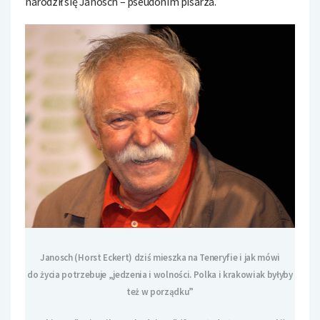
narodził się Janosch – pseudonim pisarza.
Janosch (Horst Eckert) dziś mieszka na Teneryfie i jak mówi
do życia potrzebuje „jedzenia i wolności. Polka i krakowiak byłyby
też w porządku”