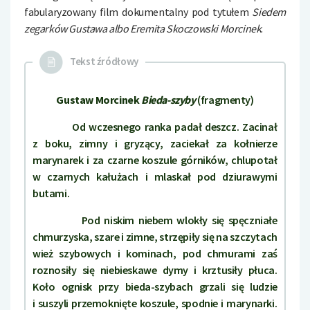
fabularyzowany film dokumentalny pod tytułem
Siedem
zegarków Gustawa albo Eremita Skoczowski Morcinek
.
Tekst źródłowy
Gustaw Morcinek
Bieda-szyby
(fragmenty)
Od wczesnego ranka padał deszcz. Zacinał
z boku, zimny i gryzący, zaciekał za kołnierze
marynarek i za czarne koszule górników, chlupotał
w czarnych kałużach i mlaskał pod dziurawymi
butami.
Pod niskim niebem wlokły się spęczniałe
chmurzyska, szare i zimne, strzępiły się na szczytach
wież szybowych i kominach, pod chmurami zaś
roznosiły się niebieskawe dymy i krztusiły płuca.
Koło ognisk przy bieda-szybach grzali się ludzie
i suszyli przemoknięte koszule, spodnie i marynarki.