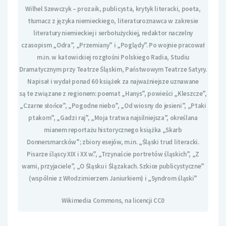
Wilhel Szewczyk – prozaik, publicysta, krytyk literacki, poeta,
tłumacz z języka niemieckiego, literaturoznawca w zakresie
literatury niemieckiej i serbołużyckiej, redaktor naczelny
czasopism „Odra”, „Przemiany” i „Poglądy”. Po wojnie pracował
m.in. w katowickiej rozgłośni Polskiego Radia, Studiu
Dramatycznym przy Teatrze Śląskim, Państwowym Teatrze Satyry.
Napisał i wydał ponad 60 książek za najważniejsze uznawane
są te związane z regionem: poemat „Hanys”, powieści „Kleszcze”,
„Czarne słońce”, „Pogodne niebo”, „Od wiosny do jesieni”, „Ptaki
ptakom”, „Gadzi raj”, „Moja tratwa najsilniejsza”, określana
mianem reportażu historycznego książka „Skarb
Donnersmarcków”; zbiory esejów, m.in. „Śląski trud literacki.
Pisarze śląscy XIX i XX w.”, „Trzynaście portretów śląskich”, „Z
wami, przyjaciele”, „O Śląsku i Ślązakach. Szkice publicystyczne”
(wspólnie z Włodzimierzem Janiurkiem) i „Syndrom śląski”
Wikimedia Commons, na licencji CC0