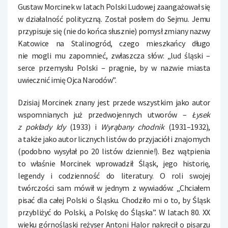
Gustaw Morcinek w latach Polski Ludowej zaangażował się
w działalność polityczną. Został posłem do Sejmu.
Jemu
przypisuje się (nie do końca słusznie) pomysł zmiany nazwy
Katowice na Stalinogród, czego mieszkańcy długo
nie mogli mu zapomnieć, zwłaszcza słów: „lud śląski –
serce przemysłu Polski – pragnie, by w nazwie miasta
uwiecznić imię Ojca Narodów”.
Dzisiaj Morcinek znany jest przede wszystkim jako autor
wspomnianych już przedwojennych utworów –
Łysek
z pokłady Idy
(1933) i
Wyrąbany chodnik
(1931–1932),
a także jako autor licznych listów do przyjaciół i znajomych
(podobno wysyłał po 20 listów dziennie!).
Bez wątpienia
to właśnie Morcinek wprowadził Śląsk, jego historię,
legendy i codzienność do literatury. O roli swojej
twórczości sam mówił w jednym z wywiadów: „Chciałem
pisać dla całej Polski o Śląsku. Chodziło mi o to, by Śląsk
przybliżyć do Polski, a Polskę do Śląska”. W latach 80. XX
wieku górnośląski reżyser Antoni Halor nakręcił o pisarzu