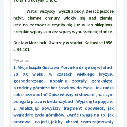
Wstali wszyscy i wyszli z budy. Deszcz jeszcze
mżył, ciemne chmury wlokły się nad ziemią,
lecz na zachodzie czyniły się już w ich sklepieniu
szerokie szpary, a przez szpary wynurzało się słońce.
Gustaw Morcinek, Gwiazdy w studni, Katowice 1956,
s. 94-101.
Pytania:
1. Akcja książki Gustawa Morcinka dzieje się w latach
30. XX wieku, w czasach wielkiego kryzysu
gospodarczego. Kopalnie zostały zamknięte,
a rodziny górnicze bez środków do życia. Jak radzą
sobie bezrobotni? Opisz własnymi słowami, na czym
polegała praca w bieda-szybach. Wyjaśnij to pojęcie.
2. Analizując powyższy fragment opowiedz, jak
wyglądało życie górników. Zwróć uwagę na to, jak
pracowali, co jedli, jak byli ubrani, czym zajmowały