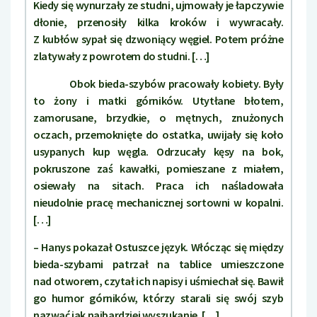
Kiedy się wynurzały ze studni, ujmowały je łapczywie
dłonie, przenosiły kilka kroków i wywracały.
Z kubłów sypał się dzwoniący węgiel. Potem próżne
zlatywały z powrotem do studni. […]
Obok bieda-szybów pracowały kobiety. Były
to żony i matki górników. Utytłane błotem,
zamorusane, brzydkie, o mętnych, znużonych
oczach, przemoknięte do ostatka, uwijały się koło
usypanych kup węgla. Odrzucały kęsy na bok,
pokruszone zaś kawałki, pomieszane z miałem,
osiewały na sitach. Praca ich naśladowała
nieudolnie pracę mechanicznej sortowni w kopalni.
[…]
– Hanys pokazał Ostuszce język. Włócząc się między
bieda-szybami patrzał na tablice umieszczone
nad otworem, czytał ich napisy i uśmiechał się. Bawił
go humor górników, którzy starali się swój szyb
nazwać jak najbardziej wyszukanie. […]