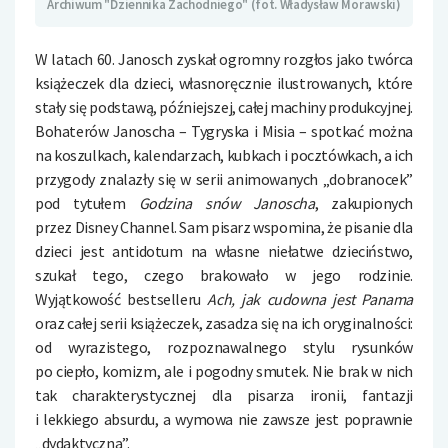
Archiwum "Dziennika Zachodniego" (fot. Władysław Morawski)
W latach 60. Janosch zyskał ogromny rozgłos jako twórca
książeczek dla dzieci, własnoręcznie ilustrowanych, które
stały się podstawą, późniejszej, całej machiny produkcyjnej.
Bohaterów Janoscha – Tygryska i Misia – spotkać można
na koszulkach, kalendarzach, kubkach i pocztówkach, a ich
przygody znalazły się w serii animowanych „dobranocek”
pod tytułem
Godzina snów Janoscha
, zakupionych
przez Disney Channel. Sam pisarz wspomina, że pisanie dla
dzieci jest antidotum na własne niełatwe dzieciństwo,
szukał tego, czego brakowało w jego rodzinie
.
Wyjątkowość bestselleru
Ach, jak cudowna jest Panama
oraz całej serii książeczek, zasadza się na ich oryginalności:
od wyrazistego, rozpoznawalnego stylu rysunków
po ciepło, komizm, ale i pogodny smutek. Nie brak w nich
tak charakterystycznej dla pisarza ironii, fantazji
i lekkiego absurdu, a wymowa nie zawsze jest poprawnie
„dydaktyczna”.