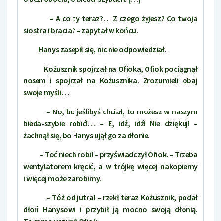
– A co ty teraz?… Z czego żyjesz? Co twoja
siostra i bracia? – zapytał w końcu.
Hanys zasępił się, nic nie odpowiedział.
Kożusznik spojrzał na Ofioka, Ofiok pociągnął
nosem i spojrzał na Kożusznika. Zrozumieli obaj
swoje myśli…
– No, bo jeślibyś chciał, to możesz w naszym
bieda-szybie robić!… – E, idź, idź! Nie dziękuj! –
żachnął się, bo Hanys ujął go za dłonie.
– Toć niech robi! – przyświadczył Ofiok. – Trzeba
wentylatorem kręcić, a w trójkę więcej nakopiemy
i więcej może zarobimy.
– Tóż od jutra! – rzekł teraz Kożusznik, podał
dłoń Hanysowi i przybił ją mocno swoją dłonią.
To samo uczynił Ofiok.