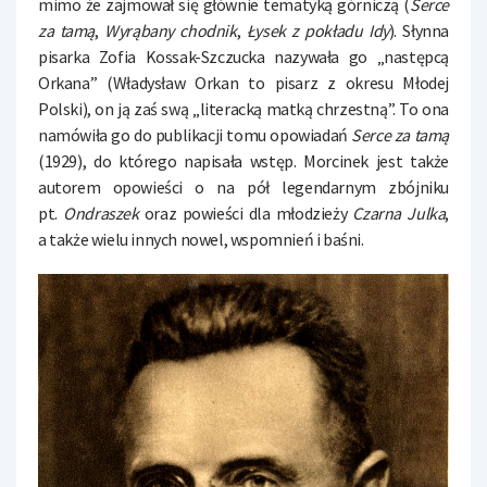
mimo że zajmował się głównie tematyką górniczą (
Serce
za tamą
,
Wyrąbany chodnik
,
Łysek z pokładu Idy
). Słynna
pisarka Zofia Kossak-Szczucka nazywała go „następcą
Orkana” (Władysław Orkan to pisarz z okresu Młodej
Polski), on ją zaś swą „literacką matką chrzestną”. To ona
namówiła go do publikacji tomu opowiadań
Serce za tamą
(1929), do którego napisała wstęp. Morcinek jest także
autorem opowieści o na pół legendarnym zbójniku
pt.
Ondraszek
oraz powieści dla młodzieży
Czarna Julka
,
a także wielu innych nowel, wspomnień i baśni.