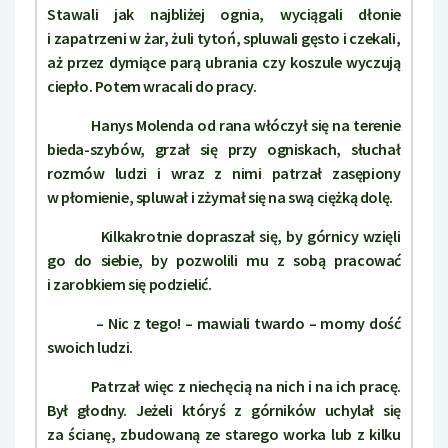
Stawali jak najbliżej ognia, wyciągali dłonie
i zapatrzeni w żar, żuli tytoń, spluwali gęsto i czekali,
aż przez dymiące parą ubrania czy koszule wyczują
ciepło. Potem wracali do pracy.
Hanys Molenda od rana włóczył się na terenie
bieda-szybów, grzał się przy ogniskach, słuchał
rozmów ludzi i wraz z nimi patrzał zasępiony
w płomienie, spluwał i zżymał się na swą ciężką dolę.
Kilkakrotnie dopraszał się, by górnicy wzięli
go do siebie, by pozwolili mu z sobą pracować
i zarobkiem się podzielić.
– Nic z tego! – mawiali twardo – momy dość
swoich ludzi.
Patrzał więc z niechęcią na nich i na ich pracę.
Był głodny. Jeżeli któryś z górników uchylał się
za ścianę, zbudowaną ze starego worka lub z kilku