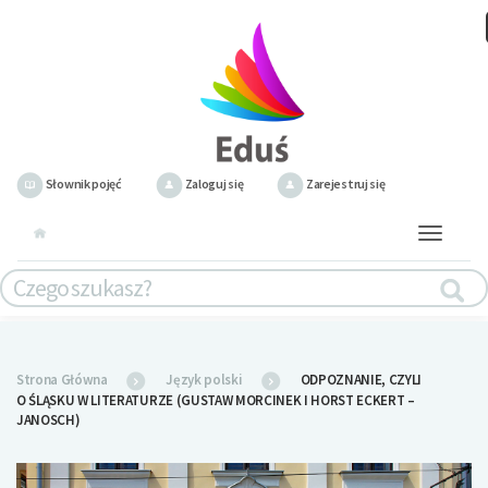
Słownik pojęć
Zaloguj się
Zarejestruj się
Toggle
navigation
Strona Główna
Język polski
ODPOZNANIE, CZYLI
O ŚLĄSKU W LITERATURZE (GUSTAW MORCINEK I HORST ECKERT –
JANOSCH)