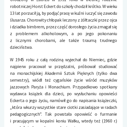
robotniczej Horst Eckert do szkoły chodził krótko. W wieku
13 lat porzucił ją, by podjąć pracę w kuźni i uczyć się zawodu
ślusarza. Chorowity chłopak leczony z żółtaczki przez ojca
i dziadka bimbrem, przez część dorosłego życia zmagał się
z problemem alkoholowym, a po jego pokonaniu
z licznymi chorobami, ale także traumą trudnego
dzieciństwa.
W 1945 roku z całą rodziną wyjechał do Niemiec, gdzie
najpierw pracował w przędzalni, próbował studiować
na monachijskiej Akademii Sztuk Pięknych (tylko dwa
semestry), wiódł też cygańskie życie wśród muzyków
jazzowych Paryża i Monachium. Przypadkowo spotkany
wydawca książek dla dzieci, po wysłuchaniu opowieści
Eckerta o jego życiu, namówił go do napisania książeczki,
„która wkurzy wszystkie stare ciotki zasiadające w radach
pedagogicznych”. Tak powstała opowieść o furmanie
i pracującym w kopalni koniu Wałku, wtedy też (1960 r.)