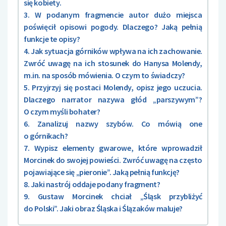
się kobiety.
3. W podanym fragmencie autor dużo miejsca
poświęcił opisowi pogody. Dlaczego? Jaką pełnią
funkcje te opisy?
4. Jak sytuacja górników wpływa na ich zachowanie.
Zwróć uwagę na ich stosunek do Hanysa Molendy,
m.in. na sposób mówienia. O czym to świadczy?
5. Przyjrzyj się postaci Molendy, opisz jego uczucia.
Dlaczego narrator nazywa głód „parszywym”?
O czym myśli bohater?
6. Zanalizuj nazwy szybów. Co mówią one
o górnikach?
7. Wypisz elementy gwarowe, które wprowadził
Morcinek do swojej powieści. Zwróć uwagę na często
pojawiające się „pieronie”. Jaką pełnią funkcję?
8. Jaki nastrój oddaje podany fragment?
9. Gustaw Morcinek chciał „Śląsk przybliżyć
do Polski”. Jaki obraz Śląska i Ślązaków maluje?