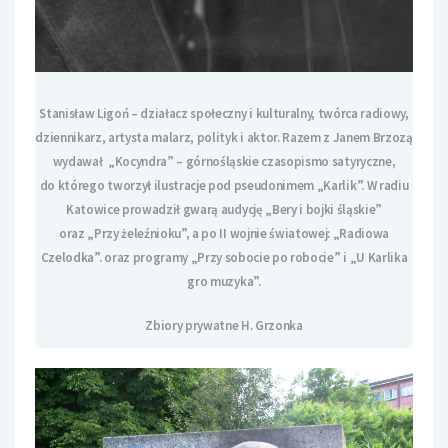
Stanisław Ligoń – działacz społeczny i kulturalny, twórca radiowy,
dziennikarz, artysta malarz, polityk i aktor. Razem z Janem Brzozą
wydawał „Kocyndra” – górnośląskie czasopismo satyryczne,
do którego tworzył ilustracje pod pseudonimem „Karlik”. W radiu
Katowice prowadził gwarą audycję „Bery i bojki śląskie”
oraz „Przy żeleźnioku”, a po II wojnie światowej: „Radiowa
Czelodka”. oraz programy „Przy sobocie po robocie” i „U Karlika
gro muzyka”.
Zbiory prywatne H. Grzonka