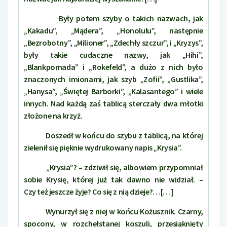
Były potem szyby o takich nazwach, jak
„Kakadu”, „Mądera”, „Honolulu”, następnie
„Bezrobotny”, „Milioner”, „Zdechły szczur”, i „Kryzys”,
były takie cudaczne nazwy, jak „Hihi”,
„Blankpomada” i „Rokefeld”, a dużo z nich było
znaczonych imionami, jak szyb „Zofii”, „Gustlika”,
„Hanysa”, „Świętej Barborki”, „Kalasantego” i wiele
innych. Nad każdą zaś tablicą sterczały dwa młotki
złożone na krzyż.
Doszedł w końcu do szybu z tablicą, na której
zielenił się pięknie wydrukowany napis „Krysia”.
„Krysia”? – zdziwił się, albowiem przypomniał
sobie Krysię, której już tak dawno nie widział. –
Czy też jeszcze żyje? Co się z nią dzieje?…[…]
Wynurzył się z niej w końcu Kożusznik. Czarny,
spocony, w rozchełstanej koszuli, przesiąknięty