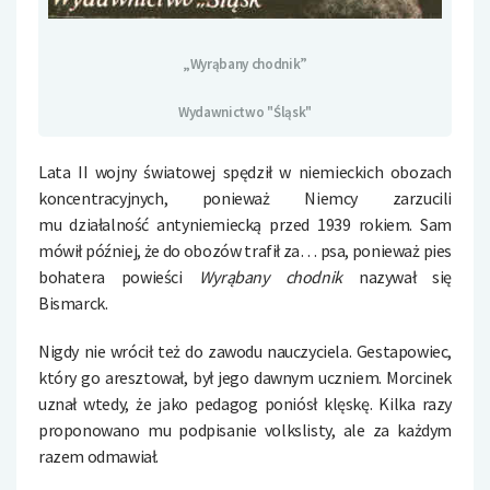
„Wyrąbany chodnik”
Wydawnictwo "Śląsk"
Lata II wojny światowej spędził w niemieckich obozach
koncentracyjnych, ponieważ Niemcy zarzucili
mu działalność antyniemiecką przed 1939 rokiem. Sam
mówił później, że do obozów trafił za… psa, ponieważ pies
bohatera powieści
Wyrąbany chodnik
nazywał się
Bismarck.
Nigdy nie wrócił też do zawodu nauczyciela. Gestapowiec,
który go aresztował, był jego dawnym uczniem. Morcinek
uznał wtedy, że jako pedagog poniósł klęskę. Kilka razy
proponowano mu podpisanie volkslisty, ale za każdym
razem odmawiał.