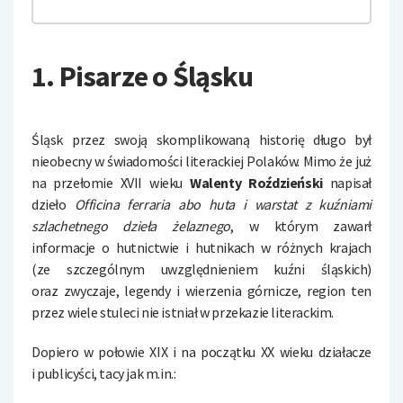
1. Pisarze o Śląsku
Śląsk przez swoją skomplikowaną historię długo był
nieobecny w świadomości literackiej Polaków. Mimo że już
na przełomie XVII wieku
Walenty Roździeński
napisał
dzieło
Officina ferraria abo huta i warstat z kuźniami
szlachetnego dzieła żelaznego
, w którym zawarł
informacje o hutnictwie i hutnikach w różnych krajach
(ze szczególnym uwzględnieniem kuźni śląskich)
oraz zwyczaje, legendy i wierzenia górnicze, region ten
przez wiele stuleci nie istniał w przekazie literackim.
Dopiero w połowie XIX i na początku XX wieku działacze
i publicyści, tacy jak m.in.: