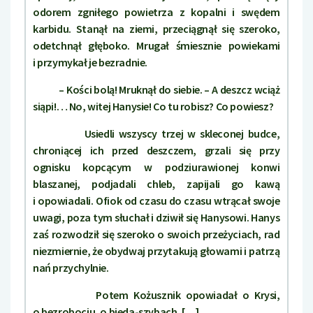
odorem zgniłego powietrza z kopalni i swędem
karbidu. Stanął na ziemi, przeciągnął się szeroko,
odetchnął głęboko. Mrugał śmiesznie powiekami
i przymykał je bezradnie.
– Kości bolą! Mruknął do siebie. – A deszcz wciąż
siąpi!… No, witej Hanysie! Co tu robisz? Co powiesz?
Usiedli wszyscy trzej w skleconej budce,
chroniącej ich przed deszczem, grzali się przy
ognisku kopcącym w podziurawionej konwi
blaszanej, podjadali chleb, zapijali go kawą
i opowiadali. Ofiok od czasu do czasu wtrącał swoje
uwagi, poza tym słuchał i dziwił się Hanysowi. Hanys
zaś rozwodził się szeroko o swoich przeżyciach, rad
niezmiernie, że obydwaj przytakują głowami i patrzą
nań przychylnie.
Potem Kożusznik opowiadał o Krysi,
o bezrobociu, o bieda-szybach. […]