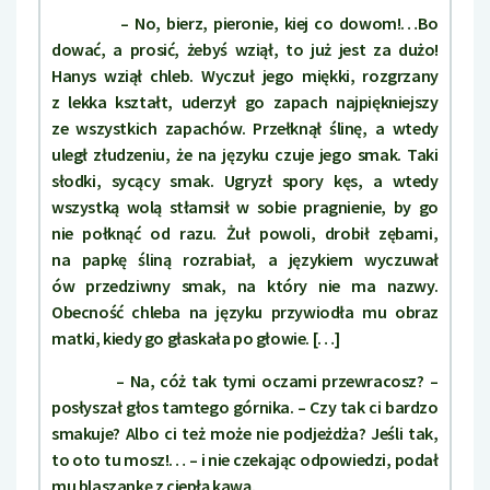
– No, bierz, pieronie, kiej co dowom!…Bo
dować, a prosić, żebyś wziął, to już jest za dużo!
Hanys wziął chleb. Wyczuł jego miękki, rozgrzany
z lekka kształt, uderzył go zapach najpiękniejszy
ze wszystkich zapachów. Przełknął ślinę, a wtedy
uległ złudzeniu, że na języku czuje jego smak. Taki
słodki, sycący smak. Ugryzł spory kęs, a wtedy
wszystką wolą stłamsił w sobie pragnienie, by go
nie połknąć od razu. Żuł powoli, drobił zębami,
na papkę śliną rozrabiał, a językiem wyczuwał
ów przedziwny smak, na który nie ma nazwy.
Obecność chleba na języku przywiodła mu obraz
matki, kiedy go głaskała po głowie. […]
– Na, cóż tak tymi oczami przewracosz? –
posłyszał głos tamtego górnika. – Czy tak ci bardzo
smakuje? Albo ci też może nie podjeżdża? Jeśli tak,
to oto tu mosz!… – i nie czekając odpowiedzi, podał
mu blaszankę z ciepłą kawą.