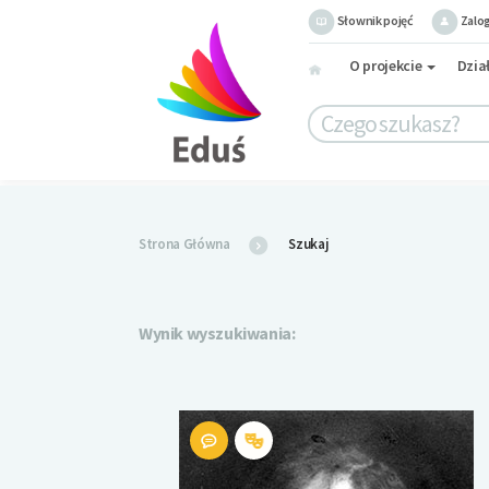
Słownik pojęć
Zalog
O projekcie
Dzia
Strona Główna
Szukaj
Wynik wyszukiwania: