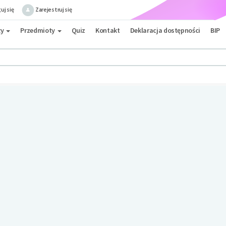
uj się
Zarejestruj się
ły
Przedmioty
Quiz
Kontakt
Deklaracja dostępności
BIP