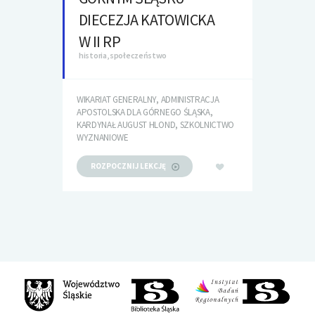
DIECEZJA KATOWICKA
W II RP
historia, społeczeństwo
WIKARIAT GENERALNY, ADMINISTRACJA
APOSTOLSKA DLA GÓRNEGO ŚLĄSKA,
KARDYNAŁ AUGUST HLOND, SZKOLNICTWO
WYZNANIOWE
ROZPOCZNIJ LEKCJĘ