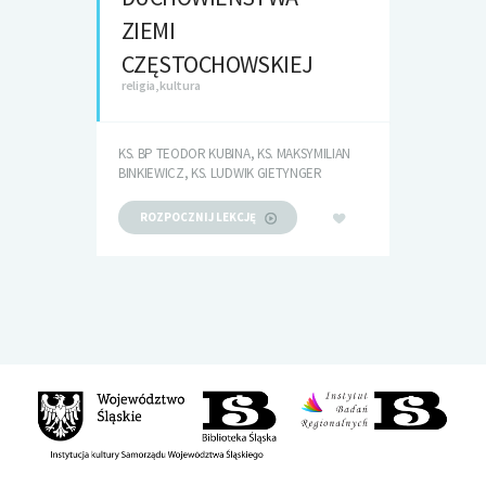
ZIEMI
CZĘSTOCHOWSKIEJ
religia, kultura
KS. BP TEODOR KUBINA, KS. MAKSYMILIAN
BINKIEWICZ, KS. LUDWIK GIETYNGER
ROZPOCZNIJ LEKCJĘ