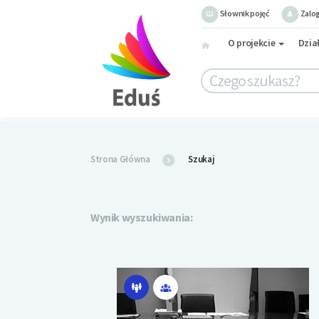
Słownik pojęć
Zalog
O projekcie
Dzia
Strona Główna
Szukaj
Wynik wyszukiwania: