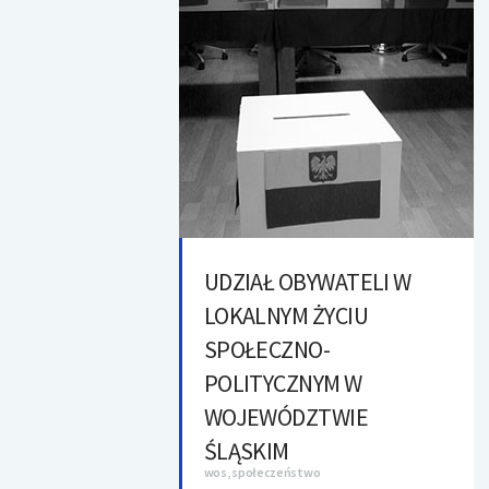
UDZIAŁ OBYWATELI W
LOKALNYM ŻYCIU
SPOŁECZNO-
POLITYCZNYM W
WOJEWÓDZTWIE
ŚLĄSKIM
wos, społeczeństwo