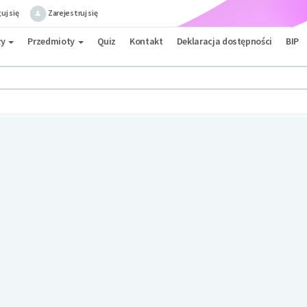
uj się
Zarejestruj się
ły
Przedmioty
Quiz
Kontakt
Deklaracja dostępności
BIP