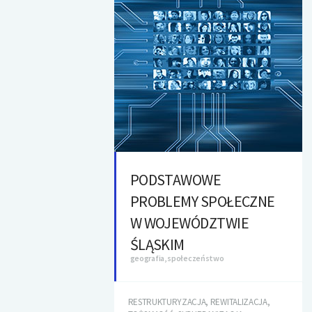
PODSTAWOWE
PROBLEMY SPOŁECZNE
W WOJEWÓDZTWIE
ŚLĄSKIM
geografia, społeczeństwo
RESTRUKTURYZACJA, REWITALIZACJA,