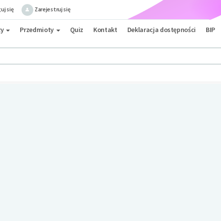
uj się
Zarejestruj się
ły
Przedmioty
Quiz
Kontakt
Deklaracja dostępności
BIP