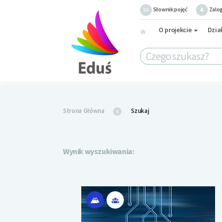
Słownik pojęć
Zalog
O projekcie
Dzia
Strona Główna
Szukaj
Wynik wyszukiwania: