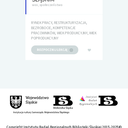
wos, społeczeństwo
RYNEK PRACY, RESTRUKTURYZACJA,
BEZROBOCIE, KOMPETENCJE
PRACOWNIKÓW, WIEK PRODUKCYJNY, WIEK
POPRODUKCYJNY
ROZPOCZNIJ LEKCJĘ
Copyright Instytutu Badań Regionalnych Biblioteki Śląskiej 2015-2025©