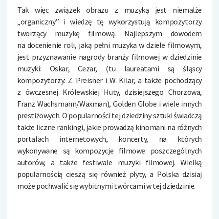
Tak więc związek obrazu z muzyką jest niemalże
„organiczny” i wiedzę tę wykorzystują kompozytorzy
tworzący muzykę filmową. Najlepszym dowodem
na docenienie roli, jaką pełni muzyka w dziele filmowym,
jest przyznawanie nagrody branży filmowej w dziedzinie
muzyki: Oskar, Cezar, (tu laureatami są śląscy
kompozytorzy: Z. Preisner i W. Kilar, a także pochodzący
z ówczesnej Królewskiej Huty, dzisiejszego Chorzowa,
Franz Wachsmann/Waxman), Golden Globe i wiele innych
prestiżowych. O popularności tej dziedziny sztuki świadczą
także liczne rankingi, jakie prowadzą kinomani na różnych
portalach internetowych, koncerty, na których
wykonywane są kompozycje filmowe poszczególnych
autorów, a także festiwale muzyki filmowej. Wielką
popularnością cieszą się również płyty, a Polska dzisiaj
może pochwalić się wybitnymi twórcami w tej dziedzinie.