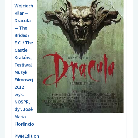
Wojciech
Kilar —
Dracula
— The
Brides /
E.C. / The
Castle
Kraków,
Festiwal
Muzyki
Filmowej
2012
wyk.
NOSPR,
dyr. José
Maria
Florêncio
PWMEdition