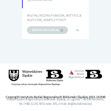
MUZYKA, MUZYKA POWAŻNA, INSTYTUCJE
MUZYCZNE, KOMPOZYTORZY
ROZPOCZNIJ LEKCJĘ
Copyright Instytutu Badań Regionalnych Biblioteki Śląskiej 2015-2025©
Instytut Badań Regionalnych Biblioteki Śląskiej, ul. Ligonia 7 40-036 Katowice,
tel. (+48) 32 251 98 51 wew. 305, e-mail: ibr@bs.katowice.pl