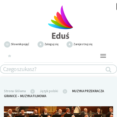
Słownik pojęć
Zaloguj się
Zarejestruj się
Toggle
navigation
Strona Główna
Język polski
MUZYKA PRZEKRACZA
GRANICE – MUZYKA FILMOWA