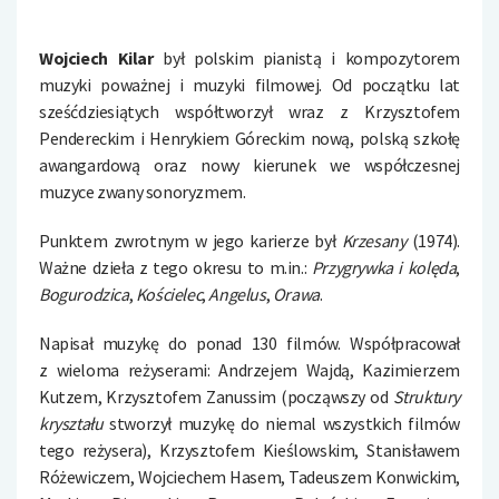
Wojciech Kilar
był polskim pianistą i kompozytorem
muzyki poważnej i muzyki filmowej. Od początku lat
sześćdziesiątych współtworzył wraz z Krzysztofem
Pendereckim i Henrykiem Góreckim nową, polską szkołę
awangardową oraz nowy kierunek we współczesnej
muzyce zwany sonoryzmem.
Punktem zwrotnym w jego karierze był
Krzesany
(1974).
Ważne dzieła z tego okresu to m.in.:
Przygrywka i kolęda
,
Bogurodzica
,
Kościelec
,
Angelus
,
Orawa
.
Napisał muzykę do ponad 130 filmów. Współpracował
z wieloma reżyserami: Andrzejem Wajdą, Kazimierzem
Kutzem, Krzysztofem Zanussim (począwszy od
Struktury
kryształu
stworzył muzykę do niemal wszystkich filmów
tego reżysera), Krzysztofem Kieślowskim, Stanisławem
Różewiczem, Wojciechem Hasem, Tadeuszem Konwickim,