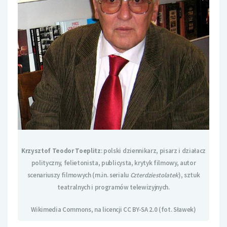
Krzysztof Teodor Toeplitz
: polski dziennikarz, pisarz i działacz
polityczny, felietonista, publicysta, krytyk filmowy, autor
scenariuszy filmowych (m.in. serialu
Czterdziestolatek
), sztuk
teatralnych i programów telewizyjnych.
Wikimedia Commons, na licencji CC BY-SA 2.0 (fot. Sławek)