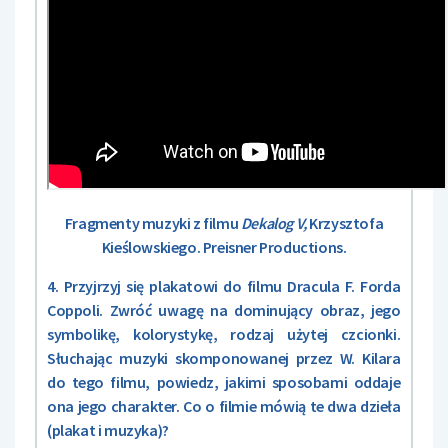
Fragmenty muzyki z filmu
Dekalog V,
Krzysztofa
Kieślowskiego. Preisner Productions.
4. Przyjrzyj się plakatowi do filmu Dracula F. Forda
Coppoli. Zwróć uwagę na dominujący obraz, jego
symbolikę, kolorystykę, rodzaj użytej czcionki.
Słuchając muzyki skomponowanej przez W. Kilara
do tego filmu, powiedz, jakimi sposobami oddaje
ona jego charakter. Co o filmie mówią te dwa dzieła
(plakat i muzyka)?