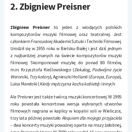
2. Zbigniew Preisner
Zbigniew Preisner
to jeden z wiodących polskich
kompozytorów muzyki filmowej oraz teatralnej. Jest
członkiem Francuskiej Akademii Sztuki i Techniki Filmowej.
Urodził się w 1955 roku w Bielsku-Białej i jest dziś jednym
z najbardziej znanych na świecie kompozytorów muzyki
filmowej. Skomponował muzykę do ponad 80 filmów,
m.in. Krzysztofa Kieślowskiego (
Dekalog
,
Podwójne życie
Weroniki
,
Trzy kolory
), Agnieszki Holland (
Europa, Europa
),
Luisa Mandoki (
Kiedy mężczyzna kocha kobietę
) i innych.
Ale Preisner jest także twórcą muzyki koncertowej. W 1995
roku powstała koncertowa wersja wybranych utworów
filmowych nagrana w kaplicy w kopalni soli w Wieliczce,
trzy lata później powstało
Requiem dla mojego przyjaciela
– dwa koncerty muzyki poważnej oparte na mszy żałobnej,