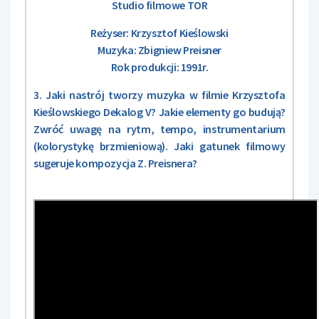
Studio filmowe TOR
Reżyser: Krzysztof Kieślowski
Muzyka: Zbigniew Preisner
Rok produkcji: 1991r.
3. Jaki nastrój tworzy muzyka w filmie Krzysztofa
Kieślowskiego Dekalog V? Jakie elementy go budują?
Zwróć uwagę na rytm, tempo, instrumentarium
(kolorystykę brzmieniową). Jaki gatunek filmowy
sugeruje kompozycja Z. Preisnera?