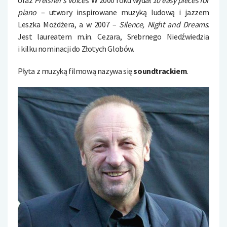
oraz
Preisner’s Voices
. W 2000 roku wydał
10 easy pieces for
piano
– utwory inspirowane muzyką ludową i jazzem
Leszka Możdżera, a w 2007 –
Silence, Night and Dreams
.
Jest laureatem m.in. Cezara, Srebrnego Niedźwiedzia
i kilku nominacji do Złotych Globów.
Płyta z muzyką filmową nazywa się
soundtrackiem
.