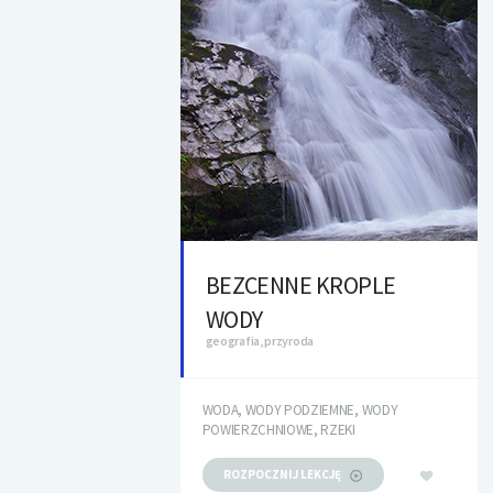
BEZCENNE KROPLE
WODY
geografia, przyroda
WODA, WODY PODZIEMNE, WODY
POWIERZCHNIOWE, RZEKI
ROZPOCZNIJ LEKCJĘ