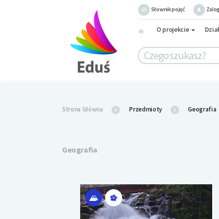
Słownik pojęć
Zalog
O projekcie
Dzia
Strona Główna
Przedmioty
Geografia
Geografia