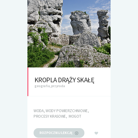
KROPLA DRĄŻY SKAŁĘ
geografia, przyroda
WODA, WODY POWIERZCHNIOWE,
PROCESY KRASOWE, MOGOT
ROZPOCZNIJ LEKCJĘ