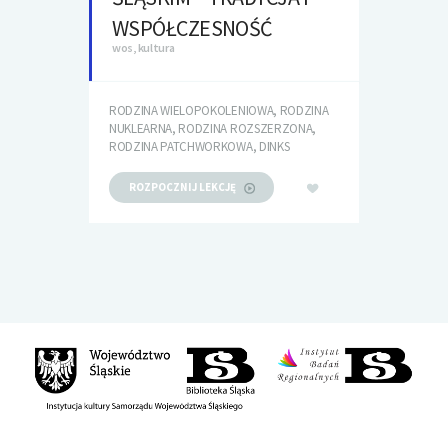
WSPÓŁCZESNOŚĆ
wos, kultura
RODZINA WIELOPOKOLENIOWA, RODZINA
NUKLEARNA, RODZINA ROZSZERZONA,
RODZINA PATCHWORKOWA, DINKS
ROZPOCZNIJ LEKCJĘ