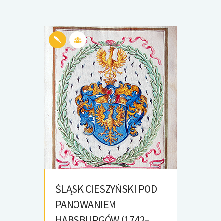
ŚLĄSK CIESZYŃSKI POD
PANOWANIEM
HABSBURGÓW (1742–