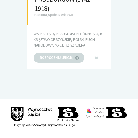
1918)
historia, społeczeństwo
WALKA O ŚLĄSK, AUSTRIACKI GÓRNY ŚLĄSK,
KSIĘSTWO CIESZYŃSKIE, POLSKI RUCH
NARODOWY, MACIERZ SZKOLNA
ROZPOCZNIJ LEKCJĘ