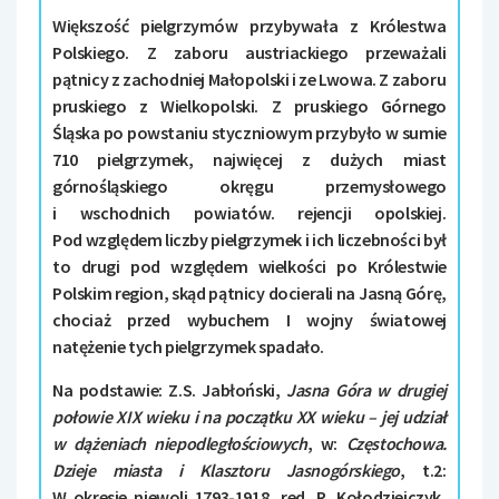
Większość pielgrzymów przybywała z Królestwa
Polskiego. Z zaboru austriackiego przeważali
pątnicy z zachodniej Małopolski i ze Lwowa. Z zaboru
pruskiego z Wielkopolski. Z pruskiego Górnego
Śląska po powstaniu styczniowym przybyło w sumie
710 pielgrzymek, najwięcej z dużych miast
górnośląskiego okręgu przemysłowego
i wschodnich powiatów. rejencji opolskiej.
Pod względem liczby pielgrzymek i ich liczebności był
to drugi pod względem wielkości po Królestwie
Polskim region, skąd pątnicy docierali na Jasną Górę,
chociaż przed wybuchem I wojny światowej
natężenie tych pielgrzymek spadało.
Na podstawie: Z.S. Jabłoński,
Jasna Góra w drugiej
połowie XIX wieku i na początku XX wieku – jej udział
w dążeniach niepodległościowych
, w:
Częstochowa.
Dzieje miasta i Klasztoru Jasnogórskiego
, t.2:
W okresie niewoli 1793-1918, red. R. Kołodziejczyk,