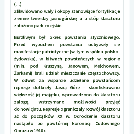
(…)
Zlikwidowano wały i okopy stanowiące fortyfikacje
ziemne twierdzy jasnogórskiej a u stóp klasztoru
założono parki miejskie.
Burzliwym był okres powstania styczniowego.
Przed wybuchem powstania odbywały się
manifestacje patriotyczne (w tym wspólna polsko-
żydowska), w bitwach powstańczych w regionie
(m.in. pod Kruszyną, Janowem, Mełchowem,
Żarkami) brali udział mieszczanie częstochowscy.
W odwet za wsparcie udzielane powstańcom
represje dotknęły Jasną Górę – skonfiskowano
większość jej majątku, wprowadzono do klasztoru
załogę, wstrzymano możliwości przyjęć
do nowicjatu. Represje ograniczały rozwój klasztoru
aż do początków XX w. Odrodzenie klasztoru
nastąpiło po powtórnej koronacji Cudownego
Obrazu w 1910 r.