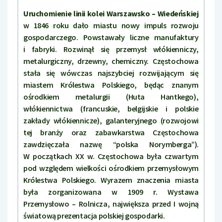
Uruchomienie linii kolei Warszawsko – Wiedeńskiej
w 1846 roku dało miastu nowy impuls rozwoju
gospodarczego. Powstawały liczne manufaktury
i fabryki. Rozwinął się przemysł włókienniczy,
metalurgiczny, drzewny, chemiczny. Częstochowa
stała się wówczas najszybciej rozwijającym się
miastem Królestwa Polskiego, będąc znanym
ośrodkiem metalurgii (Huta Hantkego),
włókiennictwa (francuskie, belgijskie i polskie
zakłady włókiennicze), galanteryjnego (rozwojowi
tej branży oraz zabawkarstwa Częstochowa
zawdzięczała nazwę “polska Norymberga”).
W początkach XX w. Częstochowa była czwartym
pod względem wielkości ośrodkiem przemysłowym
Królestwa Polskiego. Wyrazem znaczenia miasta
była zorganizowana w 1909 r. Wystawa
Przemysłowo – Rolnicza, największa przed I wojną
światową prezentacja polskiej gospodarki.