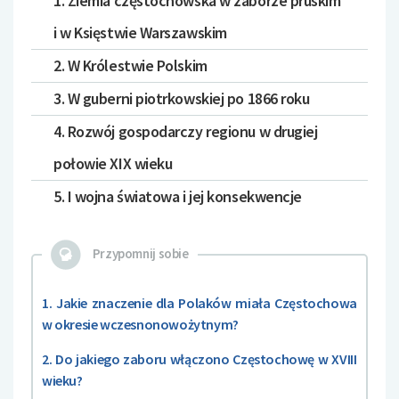
1. Ziemia częstochowska w zaborze pruskim
i w Księstwie Warszawskim
2. W Królestwie Polskim
3. W guberni piotrkowskiej po 1866 roku
4. Rozwój gospodarczy regionu w drugiej
połowie XIX wieku
5. I wojna światowa i jej konsekwencje
Przypomnij sobie
1. Jakie znaczenie dla Polaków miała Częstochowa
w okresie wczesnonowożytnym?
2. Do jakiego zaboru włączono Częstochowę w XVIII
wieku?