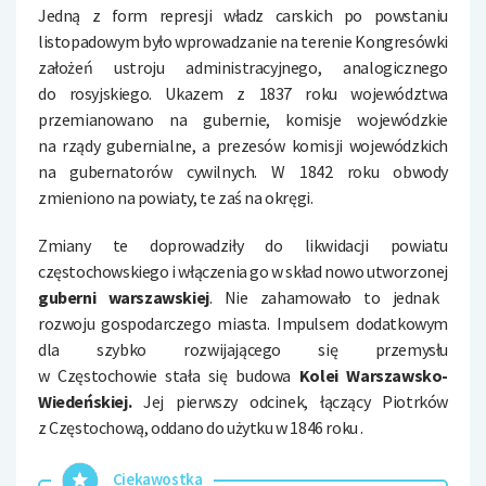
Jedną z form represji władz carskich po powstaniu
listopadowym było wprowadzanie na terenie Kongresówki
założeń ustroju administracyjnego, analogicznego
do rosyjskiego. Ukazem z 1837 roku województwa
przemianowano na gubernie, komisje wojewódzkie
na rządy gubernialne, a prezesów komisji wojewódzkich
na gubernatorów cywilnych. W 1842 roku obwody
zmieniono na powiaty, te zaś na okręgi.
Zmiany te doprowadziły do likwidacji powiatu
częstochowskiego i włączenia go w skład nowo utworzonej
guberni warszawskiej
. Nie zahamowało to jednak
rozwoju gospodarczego miasta. Impulsem dodatkowym
dla szybko rozwijającego się przemysłu
w Częstochowie stała się budowa
Kolei Warszawsko-
Wiedeńskiej.
Jej pierwszy odcinek, łączący Piotrków
z Częstochową, oddano do użytku w 1846 roku .
Ciekawostka