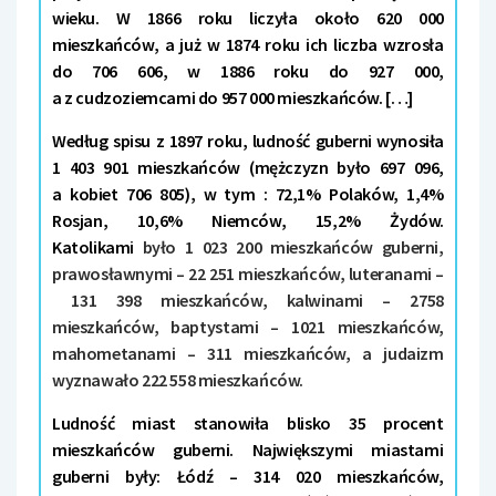
wieku. W 1866 roku liczyła około 620 000
mieszkańców, a już w 1874 roku ich liczba wzrosła
do 706 606, w 1886 roku do 927 000,
a z cudzoziemcami do 957 000 mieszkańców. […]
Według spisu z 1897 roku, ludność guberni wynosiła
1 403 901 mieszkańców (mężczyzn było 697 096,
a kobiet 706 805), w tym : 72,1% Polaków, 1,4%
Rosjan, 10,6% Niemców, 15,2% Żydów.
Katolikami
było 1 023 200 mieszkańców guberni,
prawosławnymi – 22 251 mieszkańców, luteranami –
131 398 mieszkańców, kalwinami – 2758
mieszkańców, baptystami – 1021 mieszkańców,
mahometanami – 311 mieszkańców, a judaizm
wyznawało 222 558 mieszkańców.
Ludność miast stanowiła blisko 35 procent
mieszkańców guberni. Największymi miastami
guberni były: Łódź – 314 020 mieszkańców,