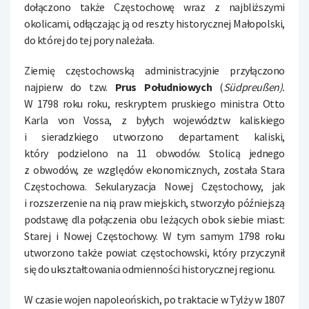
dołączono także Częstochowę wraz z najbliższymi
okolicami, odłączając ją od reszty historycznej Małopolski,
do której do tej pory należała.
Ziemię częstochowską administracyjnie przyłączono
najpierw do tzw.
Prus Południowych
(
Südpreußen).
W 1798 roku roku, reskryptem pruskiego ministra Otto
Karla von Vossa, z byłych województw kaliskiego
i sieradzkiego utworzono departament kaliski,
który podzielono na 11 obwodów. Stolicą jednego
z obwodów, ze względów ekonomicznych, została Stara
Częstochowa. Sekularyzacja Nowej Częstochowy, jak
i rozszerzenie na nią praw miejskich, stworzyło późniejszą
podstawę dla połączenia obu leżących obok siebie miast:
Starej i Nowej Częstochowy. W tym samym 1798 roku
utworzono także powiat częstochowski, który przyczynił
się do ukształtowania odmienności historycznej regionu.
W czasie wojen napoleońskich, po traktacie w Tylży w 1807