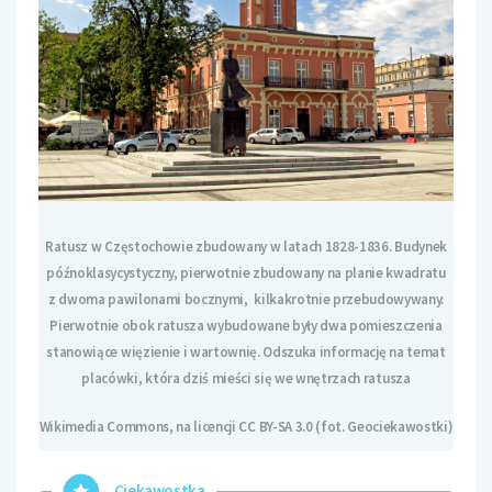
Ratusz w Częstochowie zbudowany w latach 1828-1836. Budynek
późnoklasycystyczny, pierwotnie zbudowany na planie kwadratu
z dwoma pawilonami bocznymi, kilkakrotnie przebudowywany.
Pierwotnie obok ratusza wybudowane były dwa pomieszczenia
stanowiące więzienie i wartownię. Odszuka informację na temat
placówki, która dziś mieści się we wnętrzach ratusza
Wikimedia Commons, na licencji CC BY-SA 3.0 (fot. Geociekawostki)
Ciekawostka