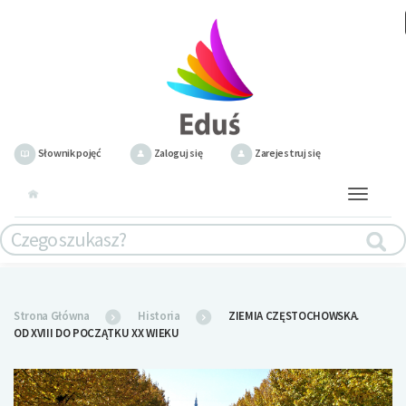
Słownik pojęć
Zaloguj się
Zarejestruj się
Toggle
navigation
Strona Główna
Historia
ZIEMIA CZĘSTOCHOWSKA.
OD XVIII DO POCZĄTKU XX WIEKU