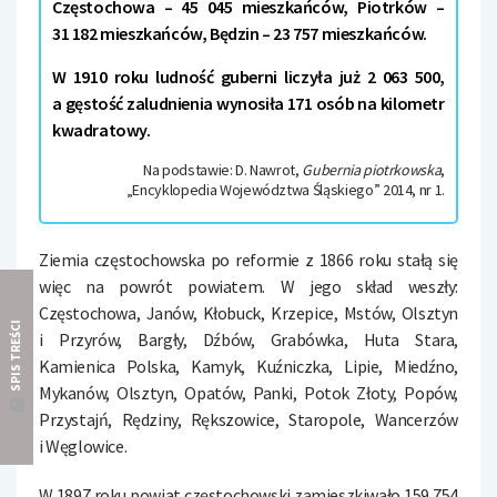
Częstochowa – 45 045 mieszkańców, Piotrków –
31 182 mieszkańców, Będzin – 23 757 mieszkańców.
W 1910 roku ludność guberni liczyła już 2 063 500,
a gęstość zaludnienia wynosiła 171 osób na kilometr
kwadratowy.
Na podstawie: D. Nawrot,
Gubernia piotrkowska
,
„Encyklopedia Województwa Śląskiego” 2014, nr 1.
Ziemia częstochowska po reformie z 1866 roku stałą się
więc na powrót powiatem. W jego skład weszły:
Częstochowa, Janów, Kłobuck, Krzepice, Mstów, Olsztyn
SPIS TREŚCI
i Przyrów, Bargły, Dźbów, Grabówka, Huta Stara,
Kamienica Polska, Kamyk, Kuźniczka, Lipie, Miedźno,
Mykanów, Olsztyn, Opatów, Panki, Potok Złoty, Popów,
Przystajń, Rędziny, Rększowice, Staropole, Wancerzów
i Węglowice.
W 1897 roku powiat częstochowski zamieszkiwało 159 754