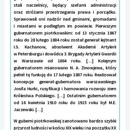
stali naczelnicy, będący szefami administracji
oraz stróżami przestrzegania prawa i porządku.
Sprawowali oni nadzór nad gminami, gromadami
i miastami w podległym im powiecie. Pierwszym
gubernatorem piotrkowskim: od 13 stycznia 1867
roku do 28 lutego 1884 roku został generał lejtnant
I.S. Kachanow, absolwent Akademii Artylerii
w Petersburgu i dowódca 3. Brygady Artylerii Gwardii
w Warszawie od 1864 roku. […] Kolejnym
gubernatorem mianowano N. A. Zinowjewa, który
pełnił tę funkcję do 17 lutego 1887 roku. Realizował
koncepcje generał-gubernatora warszawskiego
Josifa Hurki, rusyfikacji i hamowania rozwoju ziem
Królestwa Polskiego. […] Ostatnim gubernatorem
od 16 kwietnia 1910 roku do 1915 roku był M.E.
Jaczewski. […]
W guberni piotrkowskiej zanotowano bardzo szybki
przyrost ludności w końcu XIX wieku i na początku XX