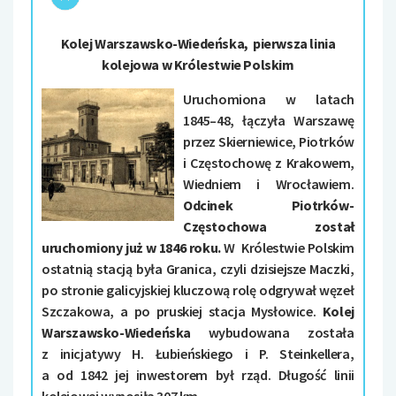
Kolej Warszawsko-Wiedeńska, pierwsza linia
kolejowa w Królestwie Polskim
Uruchomiona w latach
1845–48, łączyła Warszawę
przez Skierniewice, Piotrków
i Częstochowę z Krakowem,
Wiedniem i Wrocławiem.
Odcinek Piotrków-
Częstochowa został
uruchomiony już w 1846 roku.
W
Królestwie Polskim
ostatnią stacją była Granica, czyli dzisiejsze Maczki,
po stronie galicyjskiej kluczową rolę odgrywał węzeł
Szczakowa, a po pruskiej stacja Mysłowice.
Kolej
Warszawsko-Wiedeńska
wybudowana została
z inicjatywy H. Łubieńskiego i P. Steinkellera,
a od 1842 jej inwestorem był rząd. Długość linii