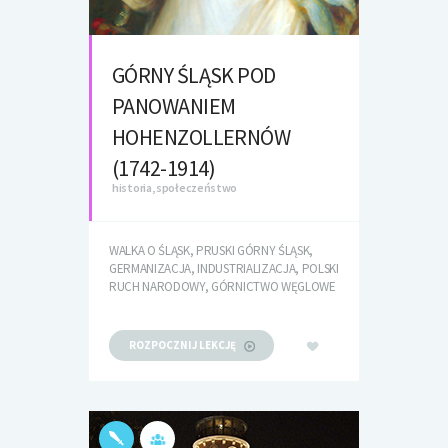
GÓRNY ŚLĄSK POD
PANOWANIEM
HOHENZOLLERNÓW
(1742-1914)
historia, społeczeństwo
WALKA O ŚLĄSK, PRUSKI GÓRNY ŚLĄSK,
GERMANIZACJA, INDUSTRIALIZACJA, POLSKI
RUCH NARODOWY, GÓRNICTWO WĘGLOWE
ROZPOCZNIJ LEKCJĘ