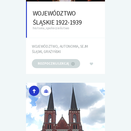
WOJEWÓDZTWO
ŚLĄSKIE 1922-1939
historia, społeczeństwo
WOJEWÓDZTWO, AUTONOMIA, SEJM
ŚLĄSKI, GRAŻYŃSKI
ROZPOCZNIJ LEKCJĘ