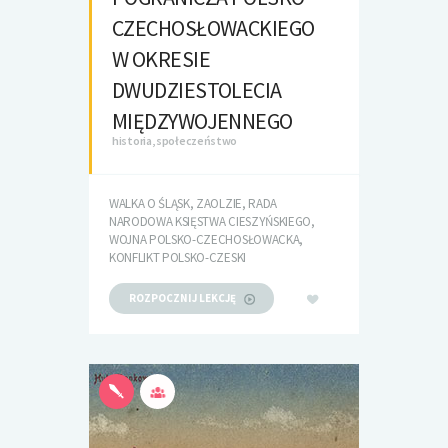
CZECHOSŁOWACKIEGO
W OKRESIE
DWUDZIESTOLECIA
MIĘDZYWOJENNEGO
historia, społeczeństwo
WALKA O ŚLĄSK, ZAOLZIE, RADA
NARODOWA KSIĘSTWA CIESZYŃSKIEGO,
WOJNA POLSKO-CZECHOSŁOWACKA,
KONFLIKT POLSKO-CZESKI
ROZPOCZNIJ LEKCJĘ