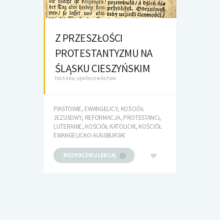
Z PRZESZŁOŚCI
PROTESTANTYZMU NA
ŚLĄSKU CIESZYŃSKIM
historia, społeczeństwo
PIASTOWIE, EWANGELICY, KOŚCIÓŁ
JEZUSOWY, REFORMACJA, PROTESTANCI,
LUTERANIE, KOŚCIÓŁ KATOLICKI, KOŚCIÓŁ
EWANGELICKO-AUGSBURSKI
ROZPOCZNIJ LEKCJĘ