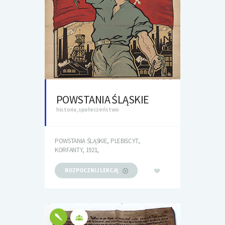
POWSTANIA ŚLĄSKIE
historia, społeczeństwo
POWSTANIA ŚLĄSKIE, PLEBISCYT,
KORFANTY, 1921,
ROZPOCZNIJ LEKCJĘ