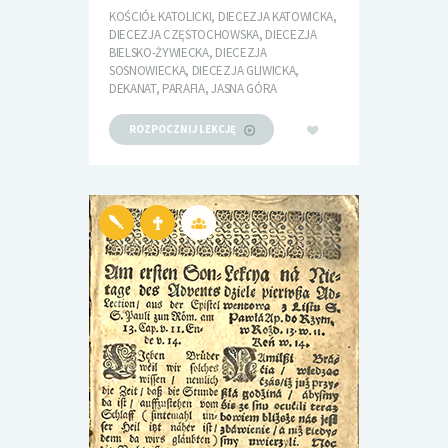
KOŚCIÓŁ KATOLICKI, DIECEZJA KATOWICKA,
DIECEZJA CZĘSTOCHOWSKA, DIECEZJA
BIELSKO-ŻYWIECKA, DIECEZJA
SOSNOWIECKA, DIECEZJA GLIWICKA,
DEKANAT, PARAFIA, JASNA GÓRA
ROZPOCZNIJ LEKCJĘ