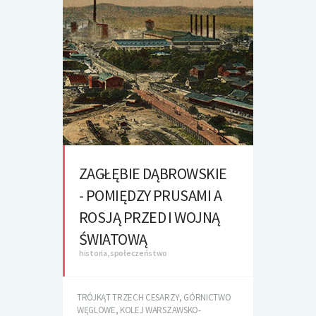
ZAGŁĘBIE DĄBROWSKIE
- POMIĘDZY PRUSAMI A
ROSJĄ PRZED I WOJNĄ
ŚWIATOWĄ
historia, społeczeństwo
TRÓJKĄT TRZECH CESARZY, GÓRNICTWO
WĘGLOWE, KOLEJ WARSZAWSKO-