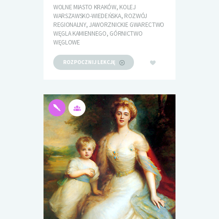
WOLNE MIASTO KRAKÓW, KOLEJ
WARSZAWSKO-WIEDEŃSKA, ROZWÓJ
REGIONALNY, JAWORZNICKIE GWARECTWO
WĘGLA KAMIENNEGO, GÓRNICTWO
WĘGLOWE
ROZPOCZNIJ LEKCJĘ