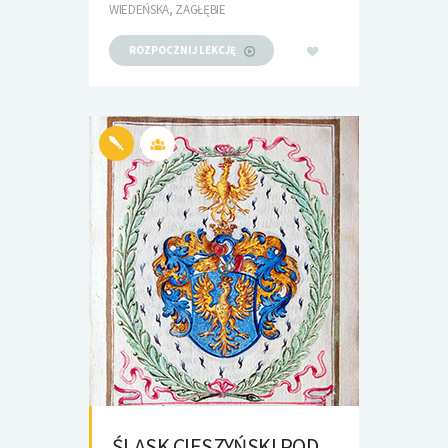
WIEDEŃSKA, ZAGŁĘBIE
ROZPOCZNIJ LEKCJĘ
ŚLĄSK CIESZYŃSKI POD