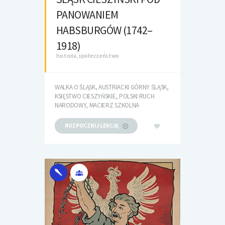
PANOWANIEM
HABSBURGÓW (1742–
1918)
historia, społeczeństwo
WALKA O ŚLĄSK, AUSTRIACKI GÓRNY ŚLĄSK,
KSIĘSTWO CIESZYŃSKIE, POLSKI RUCH
NARODOWY, MACIERZ SZKOLNA
ROZPOCZNIJ LEKCJĘ